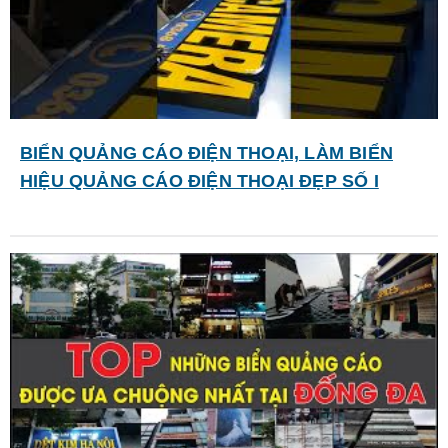
BIỂN QUẢNG CÁO ĐIỆN THOẠI, LÀM BIỂN
HIỆU QUẢNG CÁO ĐIỆN THOẠI ĐẸP SỐ I