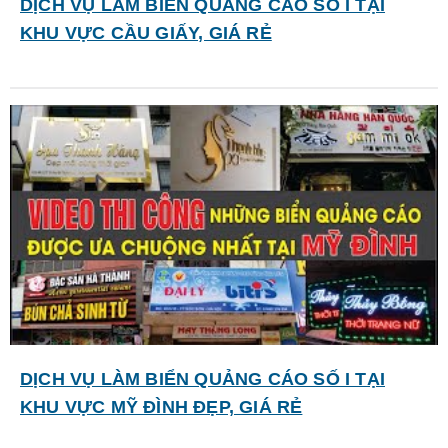
DỊCH VỤ LÀM BIỂN QUẢNG CÁO SỐ I TẠI
KHU VỰC CẦU GIẤY, GIÁ RẺ
DỊCH VỤ LÀM BIỂN QUẢNG CÁO SỐ I TẠI
KHU VỰC MỸ ĐÌNH ĐẸP, GIÁ RẺ