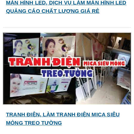
MÀN HÌNH LED, DỊCH VỤ LÀM MÀN HÌNH LED
QUẢNG CÁO CHẤT LƯỢNG GIÁ RẺ
TRANH ĐIỆN, LÀM TRANH ĐIỆN MICA SIÊU
MỎNG TREO TƯỜNG