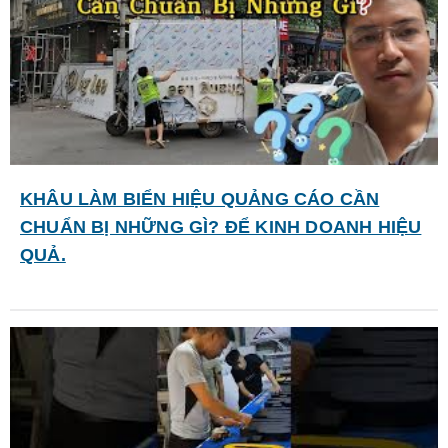
KHÂU LÀM BIỂN HIỆU QUẢNG CÁO CẦN
CHUẨN BỊ NHỮNG GÌ? ĐỂ KINH DOANH HIỆU
QUẢ.