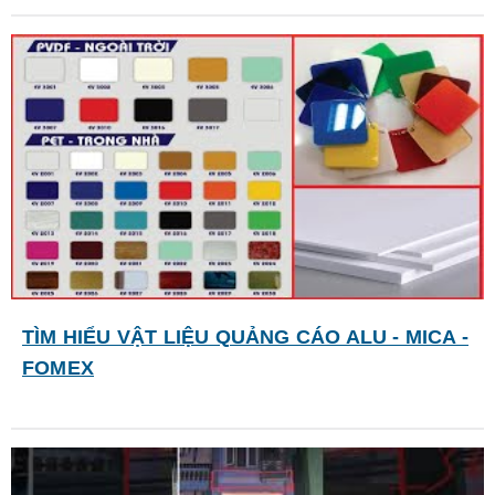
TÌM HIỂU VẬT LIỆU QUẢNG CÁO ALU - MICA -
FOMEX