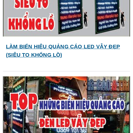
LÀM BIỂN HIỆU QUẢNG CÁO LED VẪY ĐẸP
(SIÊU TO KHỔNG LỒ)