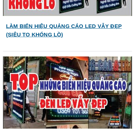
LÀM BIỂN HIỆU QUẢNG CÁO LED VẪY ĐẸP
(SIÊU TO KHỔNG LỒ)