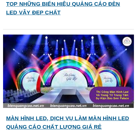
TOP NHỮNG BIỂN HIỆU QUẢNG CÁO ĐÈN
LED VẪY ĐẸP CHẤT
MÀN HÌNH LED, DỊCH VỤ LÀM MÀN HÌNH LED
QUẢNG CÁO CHẤT LƯỢNG GIÁ RẺ