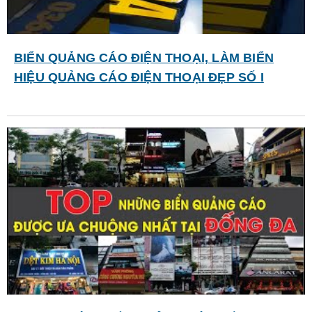
BIỂN QUẢNG CÁO ĐIỆN THOẠI, LÀM BIỂN
HIỆU QUẢNG CÁO ĐIỆN THOẠI ĐẸP SỐ I