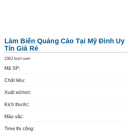
t
i
o
n
Làm Biển Quảng Cáo Tại Mỹ Đình Uy
Tín Giá Rẻ
2302 lượt xem
Mã SP:
Chất liệu:
Xuất xứ/nơi:
Kích thước:
Màu sắc:
Time thi công: