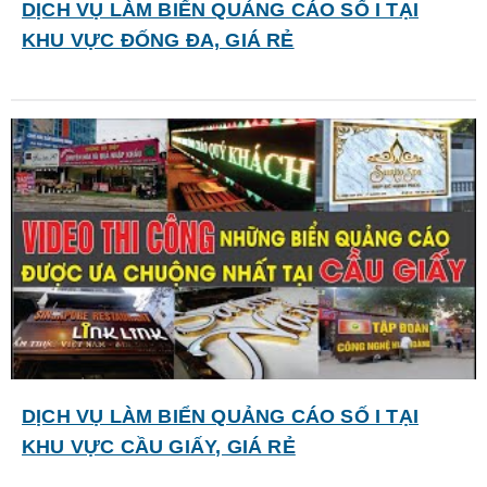
DỊCH VỤ LÀM BIỂN QUẢNG CÁO SỐ I TẠI
KHU VỰC ĐỐNG ĐA, GIÁ RẺ
DỊCH VỤ LÀM BIỂN QUẢNG CÁO SỐ I TẠI
KHU VỰC CẦU GIẤY, GIÁ RẺ