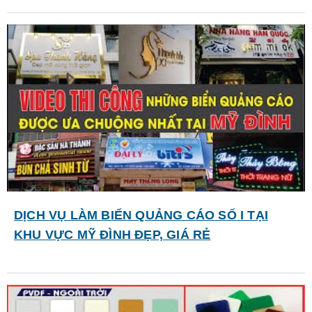
DỊCH VỤ LÀM BIỂN QUẢNG CÁO SỐ I TẠI
KHU VỰC MỸ ĐÌNH ĐẸP, GIÁ RẺ