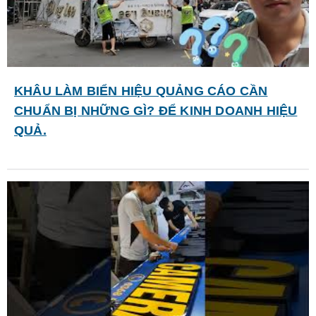
KHÂU LÀM BIỂN HIỆU QUẢNG CÁO CẦN
CHUẨN BỊ NHỮNG GÌ? ĐỂ KINH DOANH HIỆU
QUẢ.