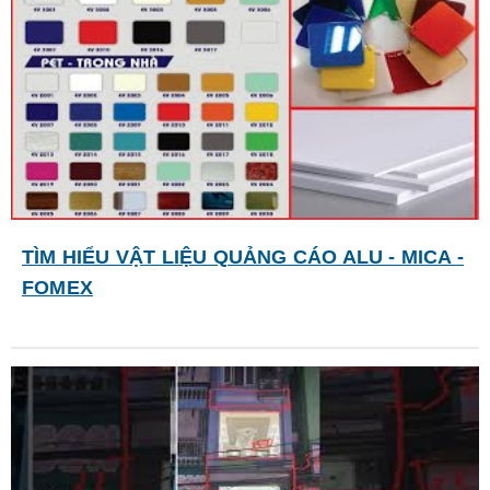
TÌM HIỂU VẬT LIỆU QUẢNG CÁO ALU - MICA -
FOMEX