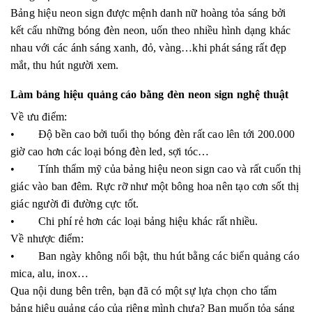
Bảng hiệu neon sign được mệnh danh nữ hoàng tỏa sáng bởi
kết cấu những bóng đèn neon, uốn theo nhiều hình dạng khác
nhau với các ánh sáng xanh, đỏ, vàng…khi phát sáng rất đẹp
mắt, thu hút người xem.
Làm bảng hiệu quảng cáo bằng đèn neon sign nghệ thuật
Về ưu điểm:
• Độ bền cao bởi tuổi thọ bóng đèn rất cao lên tới 200.000
giờ cao hơn các loại bóng đèn led, sợi tóc…
• Tính thẩm mỹ của bảng hiệu neon sign cao và rất cuốn thị
giác vào ban đêm. Rực rỡ như một bông hoa nên tạo cơn sốt thị
giác người đi đường cực tốt.
• Chi phí rẻ hơn các loại bảng hiệu khác rất nhiều.
Về nhược điểm:
• Ban ngày không nổi bật, thu hút bằng các biển quảng cáo
mica, alu, inox…
Qua nội dung bên trên, bạn đã có một sự lựa chọn cho tấm
bảng hiệu quảng cáo của riêng mình chưa? Bạn muốn tỏa sáng