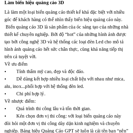
Làm biển hiệu quảng cáo 3D
Là làm một loại biển quảng cáo thiết kế khá đặc biệt với nhiều
góc để khách hàng có thể nhìn thấy biển hiệu quảng cáo này.
Biển quảng cáo 3D là sản phẩm của óc sáng tạo của những nhà
thiết kế chuyên nghiệp. Bởi độ “hot” của những hình ảnh được
tạo bởi công nghệ 3D và hệ thống các loại đèn Led cho mô tả
hình ảnh quảng cáo hết sức chân thực, cùng khả năng tiếp thị
trên cả tuyệt vời.
Về ưu điểm
• Tính thẩm mỹ cao, đẹp và độc đáo.
• Dễ dàng kết hợp nhiều loại chất liệu với nhau như mica,
alu, inox...phối hợp với hệ thống đèn led.
• Chi phí hợp lý.
Về nhược điểm:
• Quá trình thi công lâu và tốn thời gian.
• Kén chọn đơn vị thi công: với loại biển quảng cáo này
đòi hỏi một đơn vị thi công dày dặn kinh nghiệm và chuyên
nghiệp. Bảng hiệu Quảng Cáo GPT sẽ luôn là cái tên bạn “nên”