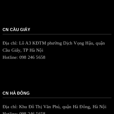
v
t
i
i
g
o
a
n
CN CẦU GIẤY
t
Địa chỉ: Lô A3 KĐTM phường Dịch Vọng Hậu, quận
i
Cầu Giấy, TP Hà Nội
o
Hotline: 098 246 5658
n
CN HÀ ĐÔNG
Địa chỉ: Khu Đô Thị Văn Phú, quận Hà Đông, Hà Nội
Hotline: 098 246 5658