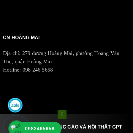
CN HOÀNG MAI
Địa chỉ: 279 đường Hoàng Mai, phường Hoàng Văn
Thụ, quận Hoàng Mai
Hotline: 098 246 5658
CÔNG TY TNHH QUẢNG CÁO VÀ NỘI THẤT GPT
0982465658