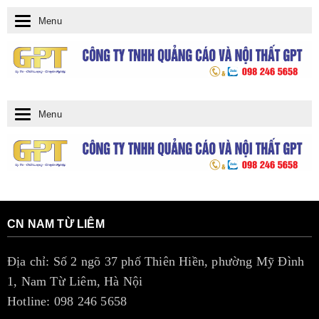
Menu
T
o
g
g
Menu
T
l
o
e
g
n
g
a
l
CN NAM TỪ LIÊM
v
e
i
Địa chỉ: Số 2 ngõ 37 phố Thiên Hiền, phường Mỹ Đình
n
g
1, Nam Từ Liêm, Hà Nội
a
Hotline: 098 246 5658
a