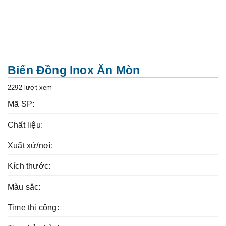
t
i
o
n
Biển Đồng Inox Ăn Mòn
2292 lượt xem
Mã SP:
Chất liệu:
Xuất xứ/nơi:
Kích thước:
Màu sắc:
Time thi công: