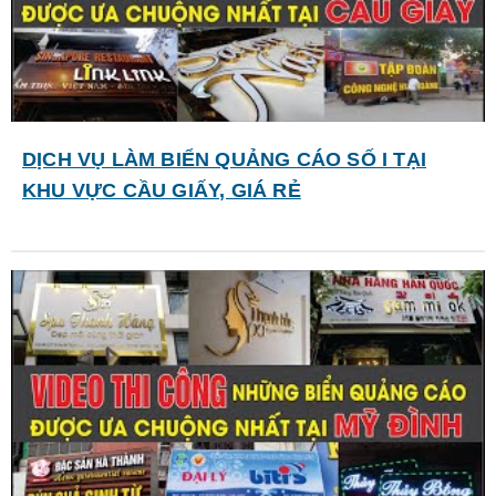
DỊCH VỤ LÀM BIỂN QUẢNG CÁO SỐ I TẠI
KHU VỰC CẦU GIẤY, GIÁ RẺ