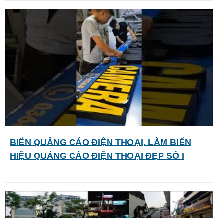
BIỂN QUẢNG CÁO ĐIỆN THOẠI, LÀM BIỂN
HIỆU QUẢNG CÁO ĐIỆN THOẠI ĐẸP SỐ I