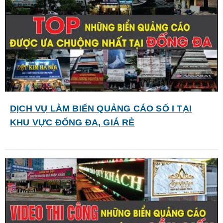
DỊCH VỤ LÀM BIỂN QUẢNG CÁO SỐ I TẠI
KHU VỰC ĐỐNG ĐA, GIÁ RẺ