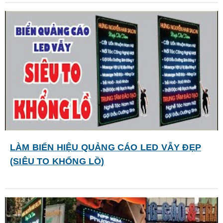
LÀM BIỂN HIỆU QUẢNG CÁO LED VẪY ĐẸP
(SIÊU TO KHỔNG LỒ)