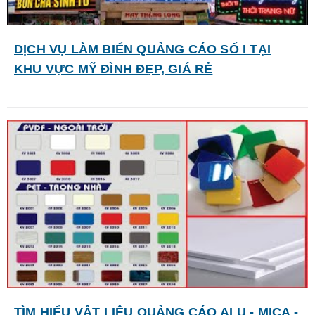
DỊCH VỤ LÀM BIỂN QUẢNG CÁO SỐ I TẠI
KHU VỰC MỸ ĐÌNH ĐẸP, GIÁ RẺ
TÌM HIỂU VẬT LIỆU QUẢNG CÁO ALU - MICA -