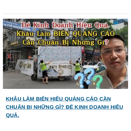
KHÂU LÀM BIỂN HIỆU QUẢNG CÁO CẦN
CHUẨN BỊ NHỮNG GÌ? ĐỂ KINH DOANH HIỆU
QUẢ.